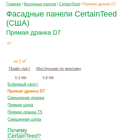
Главная
/
Фасадные панели
/
CertainTeed
/
Прямая дранка D7
Фасадные панели CertainTeed
(США)
Прямая дранка D7
1430
Р
от
+
монтаж
за 1 м²
Прайс-лист
Инструкция по монтажу
0,3 Mb
4,8 Mb
Бобровый хвост
Прямая дранка D7
Смещенная дранка
Прямая щепа
Прямая дранка T5
Смещенная щепа
Почему
CertainTeed?