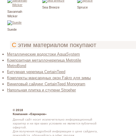
Sea Breeze
Spruce
Savannah
Wicker
Suede
С этим материалом покупают
Металлические водостоки AquaSystem
Композитная металлочерепица Metrotile
MetroBond
Битумная черепица CertainTeed
Комплекты мансардных окон Fakro для зимы
Виниловый сайдинг CertainTeed Monogram
Напольная плитка и ступени Stroeher
© 2018
Компания «Еврокров»
Данный сайт носит исключительно информационный
характер и ни при каких условиях не является публичной
офертой.
Для получения подробной информации о
цене сайдинга
,
пожалуйста, обращайтесь в
офис продаж
.