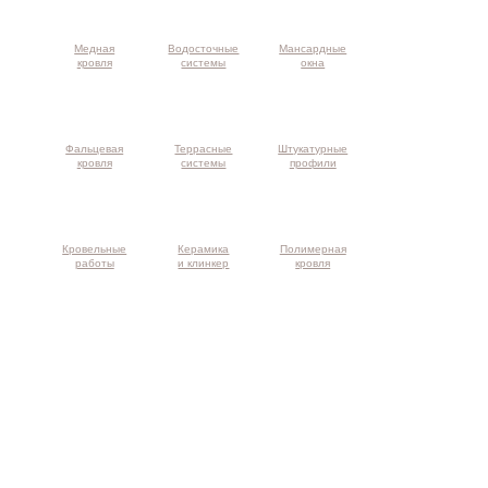
Медная
Водосточные
Мансардные
кровля
системы
окна
Фальцевая
Террасные
Штукатурные
кровля
системы
профили
Кровельные
Керамика
Полимерная
работы
и клинкер
кровля