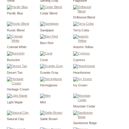
Snow
Sterling Gray
Flagstone
Pacific Blue
Cedar Blend
Driftwood Blend
Rustic Blend
Sandpiper
Terra Cotta
Barn Red
Colonial White
Autumn Yellow
Buckskin
Coral
Cypress
Desert Tan
Granite Gray
Hearthstone
Herringbone
Ivy Green
Heritage Cream
Light Maple
Mint
Mountain Cedar
Natural Clay
Sable Brown
Sandstone Beige