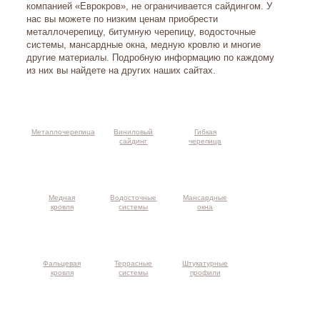
компанией «Еврокров», не ограничивается сайдингом. У
нас вы можете по низким ценам приобрести
металлочерепицу, битумную черепицу, водосточные
системы, мансардные окна, медную кровлю и многие
другие материалы. Подробную информацию по каждому
из них вы найдете на других наших сайтах.
Металлочерепица
Виниловый
Гибкая
сайдинг
черепица
Медная
Водосточные
Мансардные
кровля
системы
окна
Фальцевая
Террасные
Штукатурные
кровля
системы
профили