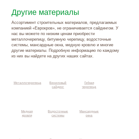
Другие материалы
Ассортимент строительных материалов, предлагаемых
компанией «Еврокров», не ограничивается сайдингом. У
нас вы можете по низким ценам приобрести
металлочерепицу, битумную черепицу, водосточные
системы, мансардные окна, медную кровлю и многие
другие материалы. Подробную информацию по каждому
из них вы найдете на других наших сайтах.
Металлочерепица
Виниловый
Гибкая
сайдинг
черепица
Медная
Водосточные
Мансардные
кровля
системы
окна