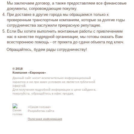
Мы заключаем договор, а также предоставляем все финансовые
документы, сопровождающие покупку.
При доставке в другие города мы обращаемся только к
проверенным транспортным компаниям, которые за долгие годы
сотрудничества заслужили прекрасную репутацию.
Если Вы хотите выполнить монтажные работы с привлечением
нас в качестве подрядной организации, мы готовы оказать Вам
всестороннюю помощь - от проекта до сдачи объекта под ключ.
Обращайтесь, будем рады сотрудничеству!
© 2018
Компания «Еврокров»
Данный сайт носит исключительно информационный
характер и ни при каких условиях не является публичной
офертой.
Для получения подробной информации о
цене сайдинга
,
пожалуйста, обращайтесь в
офис продаж
.
«Синяя голова»
Контакты и
Разработка сайта
схема проезд
Полезная информация