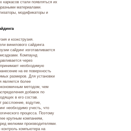
х каркасов стали появляться их
бразными материалами.
илизаторы, модификаторы и
айдинга
зия и коэкструзия.
ели винилового сайдинга
рузии сайдинг изготавливается
рисадками. Компаунд
давливается через
 принимает необходимую
нанесение на ее поверхность
имых размеров. Для установки
я является более
 экономичным методом, чем
аспределения добавок по
одящих в его состав.
 расслоение, вздутие,
инг необходимо учесть, что
огического процесса. Поэтому
олее крупным компаниям,
ред мелкими производителями.
и контроль компьютера на