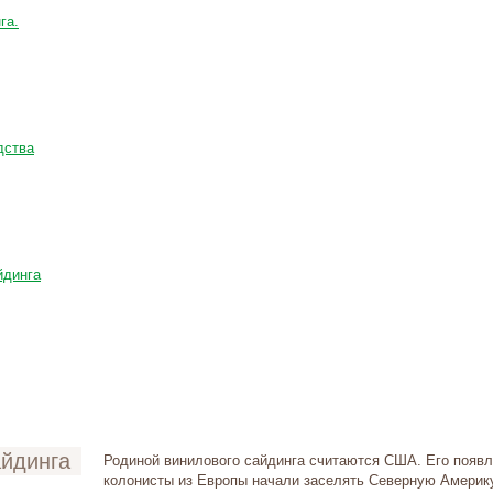
га.
дства
йдинга
айдинга
Родиной винилового сайдинга считаются США. Его появле
колонисты из Европы начали заселять Северную Америку