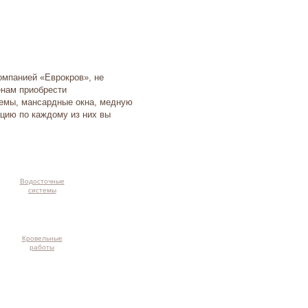
омпанией «Еврокров», не
енам приобрести
темы, мансардные окна, медную
цию по каждому из них вы
Водосточные
системы
Кровельные
работы