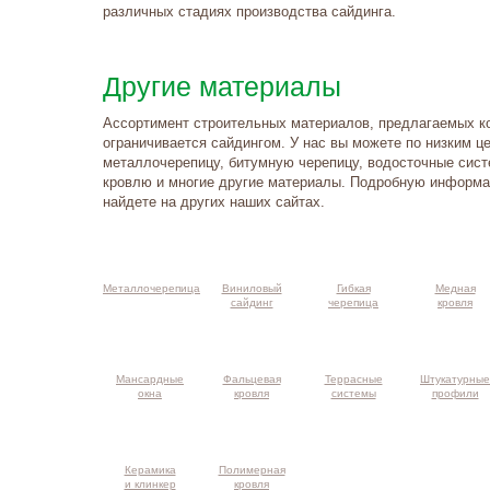
различных стадиях производства сайдинга.
Другие материалы
Ассортимент строительных материалов, предлагаемых к
ограничивается сайдингом. У нас вы можете по низким ц
металлочерепицу, битумную черепицу, водосточные сис
кровлю и многие другие материалы. Подробную информа
найдете на других наших сайтах.
такты и
ма проезда
Металлочерепица
Виниловый
Гибкая
Медная
сайдинг
черепица
кровля
Мансардные
Фальцевая
Террасные
Штукатурные
окна
кровля
системы
профили
Керамика
Полимерная
и клинкер
кровля