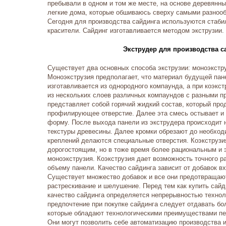
пребывали в одном и том же месте, на основе деревянны
легкие дома, которые обшиваюсь сверху самыми разноо
Сегодня для производства сайдинга используются стаб
красители. Сайдинг изготавливается методом экструзии.
Экструдер для производства с
Существует два основных способа экструзии: моноэкстру
Моноэкструзия предполагает, что материал будущей пан
изготавливается из однородного компаунда, а при коэкст
из нескольких слоев различных компаундов с разными п
представляет собой горячий жидкий состав, который про
профилирующее отверстие. Далее эта смесь остывает и
форму. После выхода панели из экструдера происходит 
текстуры древесины. Далее кромки обрезают до необход
креплений делаются специальные отверстия. Коэкструзи
дорогостоящим, но в тоже время более рациональным и
моноэкструзия. Коэкструзия дает возможность точного р
объему панели. Качество сайдинга зависит от добавок вх
Существует множество добавок и все они предотвращают
растрескивание и шелушение. Перед тем как купить сайд
качество сайдинга определяется непрерывностью технол
предпочтение при покупке сайдинга следует отдавать б
которые обладают технологическими преимуществами пе
Они могут позволить себе автоматизацию производства 