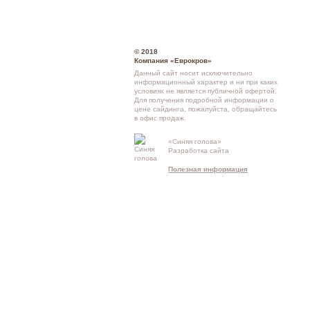
© 2018
Компания «Еврокров»
Данный сайт носит исключительно
информационный характер и ни при каких
условиях не является публичной офертой.
Для получения подробной информации о
цене сайдинга
, пожалуйста, обращайтесь
в
офис продаж
.
Кон
«Синяя голова»
Разработка сайта
схе
Полезная информация