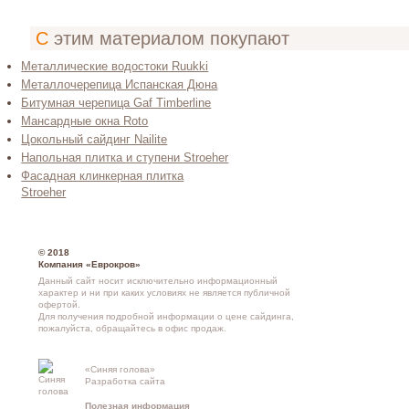
С этим материалом покупают
Металлические водостоки Ruukki
Металлочерепица Испанская Дюна
Битумная черепица Gaf Timberline
Мансардные окна Roto
Цокольный сайдинг Nailite
Напольная плитка и ступени Stroeher
Фасадная клинкерная плитка
Stroeher
© 2018
Компания «Еврокров»
Данный сайт носит исключительно информационный
характер и ни при каких условиях не является публичной
офертой.
Для получения подробной информации о
цене сайдинга
,
пожалуйста, обращайтесь в
офис продаж
.
«Синяя голова»
Контакты и
Разработка сайта
схема проезд
Полезная информация