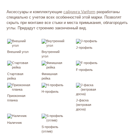
Аксессуары и комплектующие
сайдинга Variform
разработаны
специально с учетом всех особенностей этой марки. Позволят
скрыть при монтаже все стыки и места примыкания, облагородить
углы. Придадут строению законченный вид.
J-профиль
Внешний угол
Внутренний
угол
F-профиль
Стартовая
Финишная
рейка
рейка
H-профиль
Приоконная
планка
J-фаска
(ветровая
доска)
Наличник
S-профиль
(отлив)