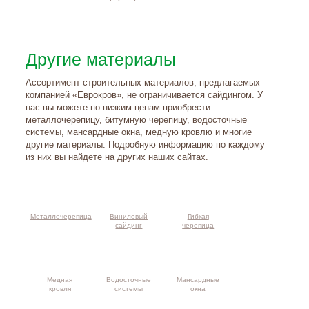
Другие материалы
Ассортимент строительных материалов, предлагаемых
компанией «Еврокров», не ограничивается сайдингом. У
нас вы можете по низким ценам приобрести
металлочерепицу, битумную черепицу, водосточные
системы, мансардные окна, медную кровлю и многие
другие материалы. Подробную информацию по каждому
из них вы найдете на других наших сайтах.
Металлочерепица
Виниловый
Гибкая
сайдинг
черепица
Медная
Водосточные
Мансардные
кровля
системы
окна